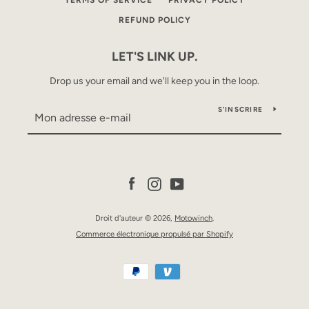
TERMS OF SERVICE
PRIVACY POLICY
REFUND POLICY
LET'S LINK UP.
Drop us your email and we'll keep you in the loop.
S'INSCRIRE
Facebook
Instagram
YouTube
Droit d'auteur © 2026,
Motowinch
.
Commerce électronique propulsé par Shopify
Icônes
Paiement