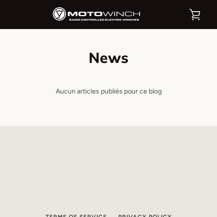
Passer
VOI
au
contenu
LE
News
PAN
Aucun articles publiés pour ce blog